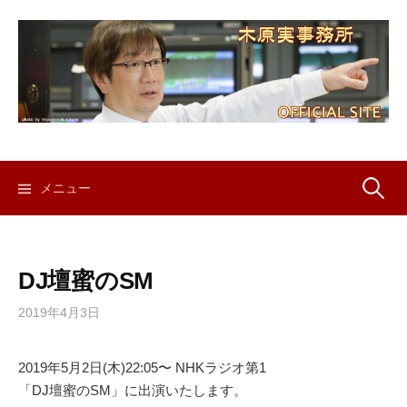
コ
ン
テ
ン
ツ
へ
ス
キ
検
メニュー
ッ
プ
索:
DJ壇蜜のSM
2019年4月3日
2019年5月2日(木)22:05〜 NHKラジオ第1
「DJ壇蜜のSM」に出演いたします。