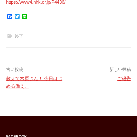
https://www4.nhk.or.jp/P4436/
F
T
L
a
w
i
c
i
n
e
t
e
b
t
終了
o
e
o
r
k
投
古い投稿
新しい投稿
教えて木原さん！ 今日はじ
ご報告
稿
める備え。
ナ
ビ
ゲ
ー
FACEBOOK